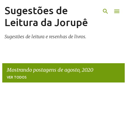
Sugestões de
Pular para o conteúdo principal
Leitura da Jorupê
Sugestões de leitura e resenhas de livros.
Mostrando postagens de agosto, 2020
VER TODOS
Não há nada aqui.
P
o
s
t