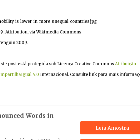
obility_is_lower_in_more_unequal_countries.jpg
09., Attribution, via Wikimedia Commons
 Penguin 2009.
deste post está protegida sob Licença Creative Commons
Atribuição-
mpartilhaIgual 4.0
Internacional. Consulte link para mais informaç
nounced Words in
Leia Amostra