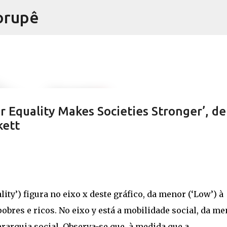
orupê
Pular para o conteúdo principal
r Equality Makes Societies Stronger’, de
kett
ty’) figura no eixo x deste gráfico, da menor (‘Low’) à
obres e ricos. No eixo y está a mobilidade social, da m
rarquia social. Observa-se que, à medida que a