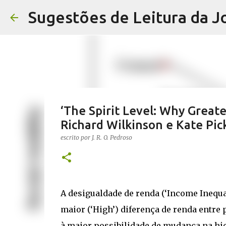
Sugestões de Leitura da J
‘The Spirit Level: Why Greate
Richard Wilkinson e Kate Pic
escrito por
J. R. O. Pedroso
A desigualdade de renda (‘Income Inequali
maior (‘High’) diferença de renda entre p
à maior possibilidade de mudança na hie