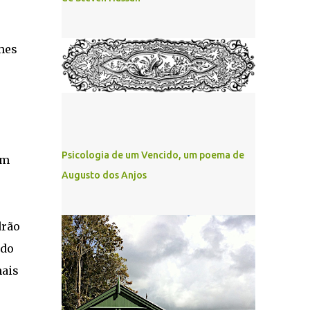
mes
Psicologia de um Vencido, um poema de
em
Augusto dos Anjos
drão
ndo
mais