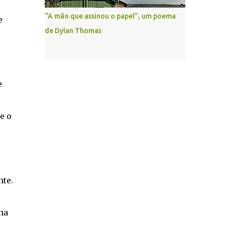
“A mão que assinou o papel”, um poema
e
de Dylan Thomas
e
e o
nte.
na