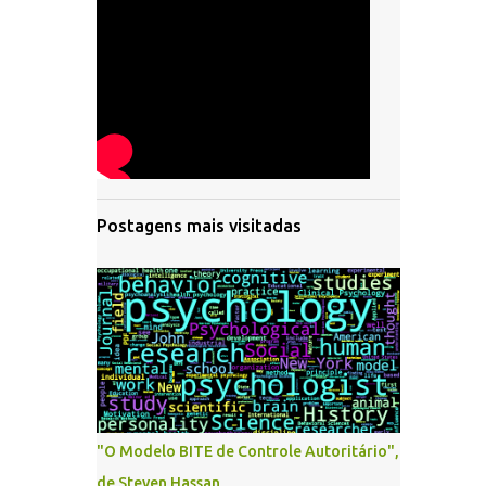
Postagens mais visitadas
"O Modelo BITE de Controle Autoritário",
de Steven Hassan