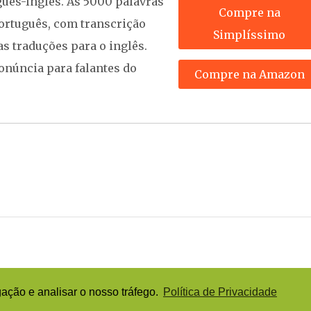
uês-Inglês. As 5000 palavras
Compre na
rtuguês, com transcrição
Simplíssimo
as traduções para o inglês.
onúncia para falantes do
Compre na Amazon
ção e analisar o nosso tráfego.
Política de Privacidade
Tecnologia do Blogger