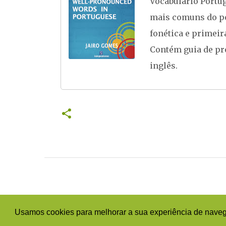
Vocabulário Portug
mais comuns do po
fonética e primeir
Contém guia de pr
inglês.
Usamos cookies para melhorar a sua experiência de navega